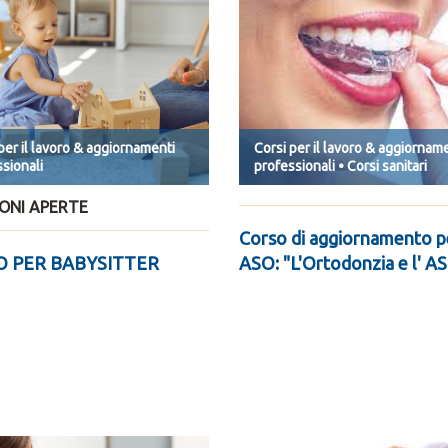
per il lavoro & aggiornamenti
Corsi per il lavoro & aggiornam
sionali
professionali • Corsi sanitari
IONI APERTE
Corso di aggiornamento p
 PER BABYSITTER
ASO: "L'Ortodonzia e l' A