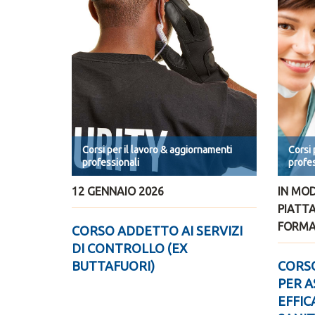
Corsi per il lavoro & aggiornamenti
Corsi 
professionali
profes
12 GENNAIO 2026
IN MOD
PIATT
FORMA
CORSO ADDETTO AI SERVIZI
DI CONTROLLO (EX
BUTTAFUORI)
CORS
PER A
EFFIC