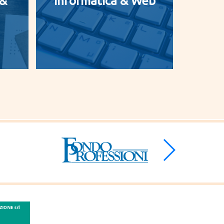
 &
Informatica & Web