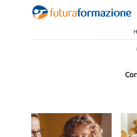
Home
›
Corsi
› Corsi per il lavoro & aggiornamenti prof
Cor